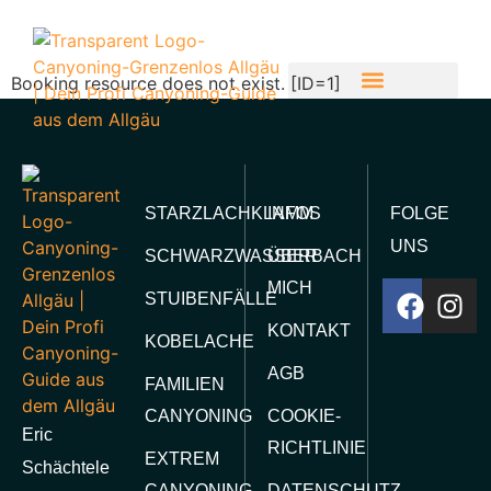
Booking resource does not exist. [ID=1]
CANYONING-GRENZENLOS
CANYONING TOUREN ÜBERSICHT
INFOS ZUR TOUR
STARZLACHKLAMM
INFOS
FOLGE
UNS
SCHWARZWASSERBACH
ÜBER
MICH
STUIBENFÄLLE
KONTAKT
KOBELACHE
AGB
FAMILIEN
CANYONING
COOKIE-
Eric
RICHTLINIE
EXTREM
Schächtele
CANYONING
DATENSCHUTZ