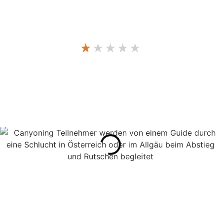
JETZT BUCHEN
★
★
★
★
★
NG-GRENZENLOS
CANYONING TOUREN ÜBERSICHT
INFOS ZUR