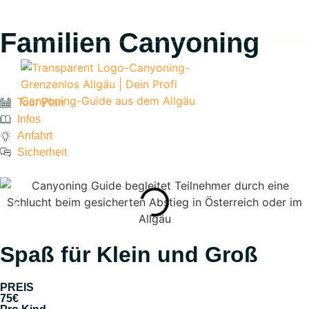
+491729290021
Whatsapp
info@canyoning-grenzenlos.de
Familien Canyoning
CANYONI
Tour Plan
Infos
Anfahrt
Sicherheit
Spaß für Klein und Groß
PREIS
75€