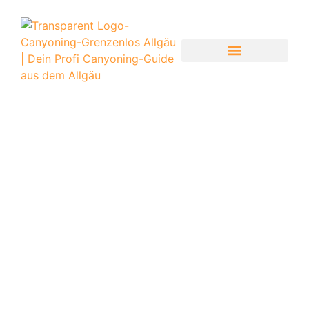
CANYONING-GRENZENLOS
CANYONING TOUREN ÜBERSICHT
INFOS ZUR TOUR