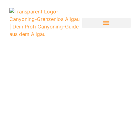
CANYONING-GRENZENLOS
CANYONING TOUREN ÜBERSICHT
INFOS ZUR TOUR