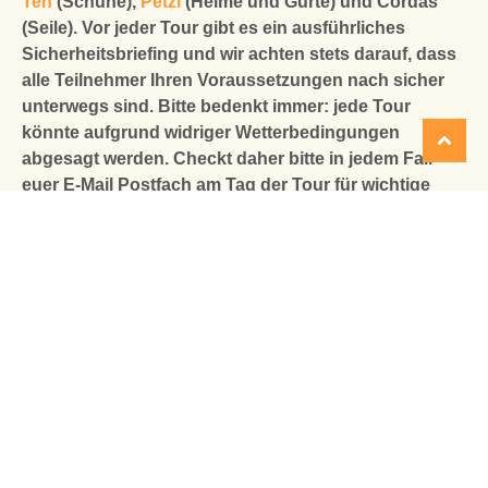
Ten
(Schuhe),
Petzl
(Helme und Gurte) und Cordas
(Seile). Vor jeder Tour gibt es ein ausführliches
Sicherheitsbriefing und wir achten stets darauf, dass
alle Teilnehmer Ihren Voraussetzungen nach sicher
unterwegs sind. Bitte bedenkt immer: jede Tour
könnte aufgrund widriger Wetterbedingungen
abgesagt werden. Checkt daher bitte in jedem Fall
euer E-Mail Postfach am Tag der Tour für wichtige
Infos!
3. Vielfältige Touren für
jeden Geschmack
Ob Kinder, Familien, Einsteiger oder Fortgeschrittene,
bei uns findet jeder die passende Tour. Von der
familienfreundlichen Halbtages-Tour
, dem Klassiker