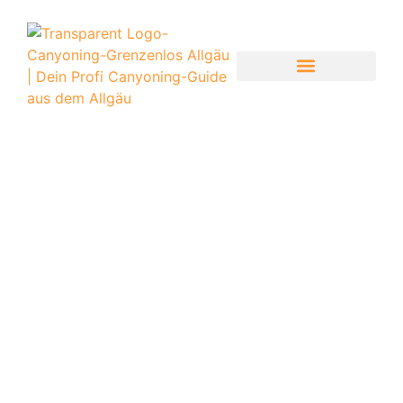
CANYONING-GRENZENLOS
CANYONING TOUREN ÜBERSICHT
INFOS ZUR TOUR