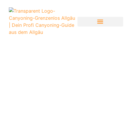
CANYONING-GRENZENLOS
CANYONING TOUREN ÜBERSICHT
INFOS ZUR TOUR